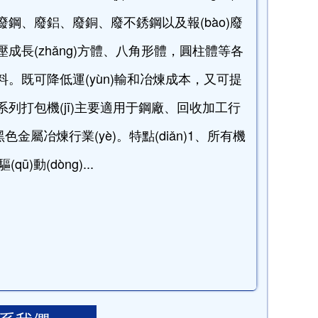
、廢鋁、廢銅、廢不銹鋼以及報(bào)廢
長(zhǎng)方體、八角形體，圓柱體等各
。既可降低運(yùn)輸和冶煉成本，又可提
列打包機(jī)主要適用于鋼廠、回收加工行
、黑色金屬冶煉行業(yè)。特點(diǎn)1、所有機
qū)動(dòng)...