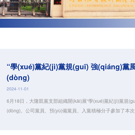
“學(xué)黨紀(jì)黨規(guī) 強(qián
(dòng)
2024-11-01
6月18日，大隆凱黨支部組織開(kāi)展“學(xué)黨紀(jì)黨規(guī
(dòng)。公司黨員、預(yù)備黨員、入黨積極分子參加了本次活動(d
線、加強(qiáng)自我約束、提高免疫能力，增···