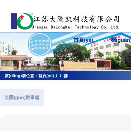
首頁(yè)
關(guā
當(dāng)前位置：
首頁(yè)
》》
聯
(lián)系我們
全國(guó)辦事處